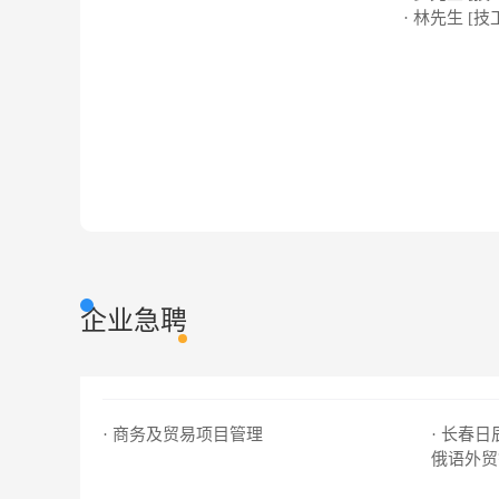
· 林先生 [技
企业急聘
· 商务及贸易项目管理
· 长春
俄语外贸