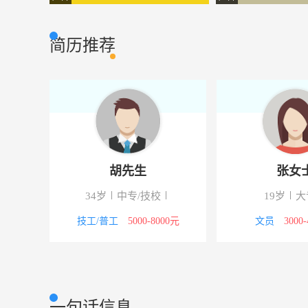
简历推荐
胡先生
张女
校
34岁
中专/技校
19岁
大
议
技工/普工
5000-8000元
文员
3000
一句话信息