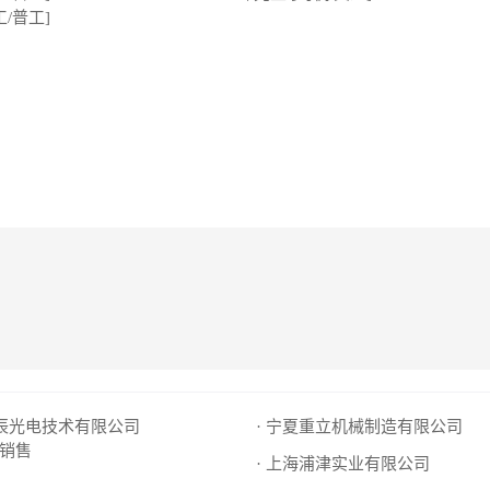
工/普工]
日辰光电技术有限公司
· 宁夏重立机械制造有限公司
销售
· 上海浦津实业有限公司